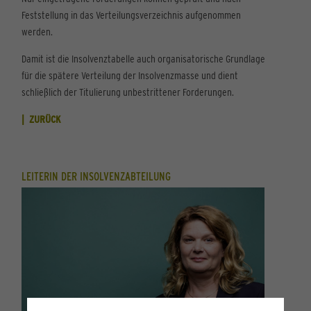
Feststellung in das Verteilungsverzeichnis aufgenommen
werden.
Damit ist die Insolvenztabelle auch organisatorische Grundlage
für die spätere Verteilung der Insolvenzmasse und dient
schließlich der Titulierung unbestrittener Forderungen.
ZURÜCK
LEITERIN DER INSOLVENZABTEILUNG