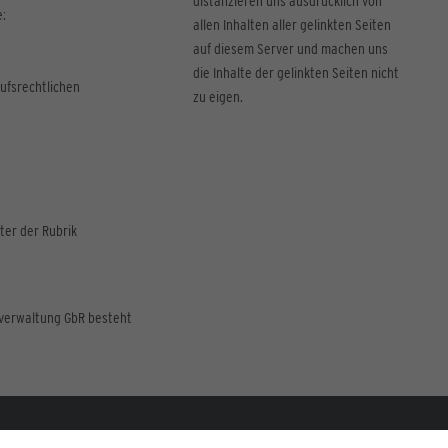
distanzieren uns ausdrücklich von
e:
allen Inhalten aller gelinkten Seiten
auf diesem Server und machen uns
die Inhalte der gelinkten Seiten nicht
ufsrechtlichen
zu eigen.
ter der Rubrik
zverwaltung GbR besteht