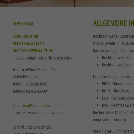
ALLGEMEINE I
IMPRESSUM
Rechtsanwälte: Sämtlich
SCHNEIDEWIND
wurde jeweils in Deutsch
RECHTSANWÄLTE &
Die zuständigen Rechts
INSOLVENZVERWALTUNG
Rechtsanwaltskamm
in Gesellschaft bürgerlichen Rechts
Rechtsanwaltskamme
Friedrich-Ebert-Straße 50
Es gelten folgende beru
14469 Potsdam
BRAO – Bundesrech
Telefon: 0331 2013990
BORA – Berufsordn
Telefax: 0331 2013999
FAO – Fachanwalts
RVG - Rechtsanwal
Email:
mail@schneidewind.legal
Die berufsrechtlichen R
Internet: www.schneidewind.legal
eingesehen werden.
Vertretungsberechtigt:
Vereidigter Buchprüfer: