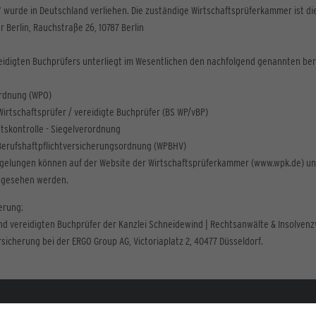
 wurde in Deutschland verliehen. Die zuständige Wirtschaftsprüferkammer ist di
Berlin, Rauchstraße 26, 10787 Berlin
eidigten Buchprüfers unterliegt im Wesentlichen den nachfolgend genannten ber
ordnung (WPO)
Wirtschaftsprüfer / vereidigte Buchprüfer (BS WP/vBP)
ätskontrolle - Siegelverordnung
Berufshaftpflichtversicherungsordnung (WPBHV)
egelungen können auf der Website der Wirtschaftsprüferkammer (www.wpk.de) un
ingesehen werden.
erung:
nd vereidigten Buchprüfer der Kanzlei Schneidewind | Rechtsanwälte & Insolven
rsicherung bei der ERGO Group AG, Victoriaplatz 2, 40477 Düsseldorf.