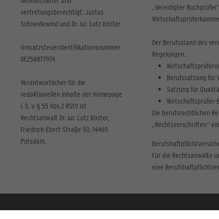
Gesellschafter und
„Vereidigter Buchprüfer“
vertretungsberechtigt: Justus
Wirtschaftsprüferkammer 
Schneidewind und Dr. iur. Lutz Köster.
Der Berufsstand des ver
Umsatzsteueridentifikationsnummer:
Regelungen:
DE258877974
Wirtschaftsprüfer
Berufssatzung für 
Verantwortlicher für die
Satzung für Qualit
redaktionellen Inhalte der Homepage
Wirtschaftsprüfer-
i. S. v. § 55 Abs.2 RStV ist
Die berufsrechtlichen R
Rechtsanwalt Dr. iur. Lutz Köster,
„Rechtsvorschriften“ e
Friedrich-Ebert-Straße 50, 14469
Potsdam.
Berufshaftpflichtversich
Für die Rechtsanwälte u
eine Berufshaftpflichtve